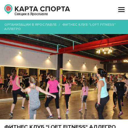

Секции в Ярославле
ОРГАНИЗАЦИИ В ЯРОСЛАВЛЕ
/
ФИТНЕС КЛУБ "LOFT FITNESS"
АЛЛЕГРО
ФИТНЕС КЛУБ "LOFT FITNESS" АЛЛЕГРО