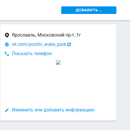
ДОБАВИТЬ ...
Ярославль, Московский пр-т, 1г

vk.com/pozitiv_wake_park


Показать телефон

Изменить или добавить информацию
