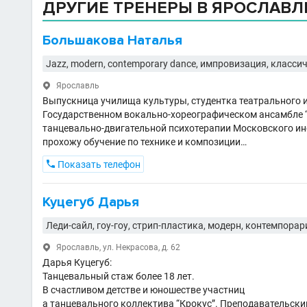
ДРУГИЕ ТРЕНЕРЫ В ЯРОСЛАВЛ
Большакова Наталья
Jazz, modern, contemporary dance, импровизация, классич
Ярославль

Выпускница училища культуры, студентка театрального и
Государственном вокально-хореографическом ансамбле “
танцевально-двигательной психотерапии Московского ин
прохожу обучение по технике и композиции…

Показать телефон
Куцегуб Дарья
Леди-сайл, гоу-гоу, стрип-пластика, модерн, контемпорар
Ярославль, ул. Некрасова, д. 62

Дарья Куцегуб:
Танцевальный стаж более 18 лет.
В счастливом детстве и юношестве участниц
а танцевального коллектива “Крокус”. Преподавательский