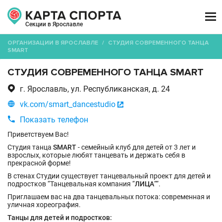

Секции в Ярославле
ОРГАНИЗАЦИИ В ЯРОСЛАВЛЕ
/
СТУДИЯ СОВРЕМЕННОГО ТАНЦА
SMART
СТУДИЯ СОВРЕМЕННОГО ТАНЦА SMART

г. Ярославль, ул. Республиканская, д. 24

vk.com/smart_dancestudio


Показать телефон
Приветствуем Вас!
Студия танца
SMART
- семейный клуб для детей от 3 лет и
взрослых, которые любят танцевать и держать себя в
прекрасной форме!
В стенах Студии существует танцевальный проект для детей и
подростков “Танцевальная компания “
ЛИЦА
““.
Приглашаем вас на два танцевальных потока: современная и
уличная хореография.
Танцы для детей и подростков: